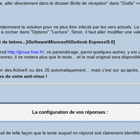
 aller directement dans le dossier Boîte de réception
" dans "Outils" 
videmment la solution pour ne plus être infecté par les vers actuels. Le
 cocher dans "Options" "Lecture". Sinon, il faut aller modifier une vale
de lettres...}\Software\Microsoft\Outlook Express\5.0]
Prod
http://jjroue.free.fr/
, ce paramétrage, parmi quelques autres, y est 
rez, il ne restera plus que le texte... et le mail original sera disponible
er des ActiveX ou des JS automatiquement… mais c'est sur qu'après, l
es de votre anti-virus !
La configuration de vos réponses :
 de telle façon que le texte auquel on répond soit clairement identifi