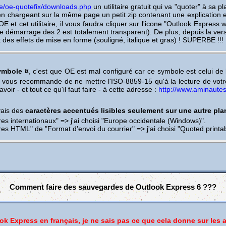
re/oe-quotefix/downloads.php
un utilitaire gratuit qui va "quoter" à sa
en chargeant sur la même page un petit zip contenant une explication en 
OE et cet utilitaire, il vous faudra cliquer sur l'icone "Outlook Express
 démarrage des 2 est totalement transparent). De plus, depuis la versi
t des effets de mise en forme (souligné, italique et gras) ! SUPERBE !!!
ymbole ¤
, c'est que OE est mal configuré car ce symbole est celui de l
e vous recommande de ne mettre l'ISO-8859-15 qu'à la lecture de votr
avoir - et tout ce qu'il faut faire - à cette adresse :
http://www.aminautes
yais des
caractères accentués lisibles seulement sur une autre pla
es internationaux" => j'ai choisi "Europe occidentale (Windows)".
es HTML" de "Format d'envoi du courrier" => j'ai choisi "Quoted printab
Comment faire des sauvegardes de Outlook Express 6 ???
ok Express en français, je ne sais pas ce que cela donne sur les 