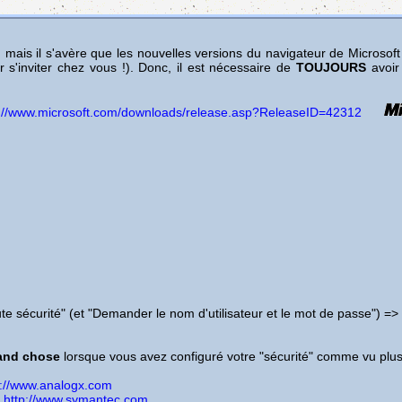
is il s'avère que les nouvelles versions du navigateur de Microsoft co
 s'inviter chez vous !). Donc, il est nécessaire de
TOUJOURS
avoir 
p://www.microsoft.com/downloads/release.asp?ReleaseID=42312
te sécurité" (et "Demander le nom d'utilisateur et le mot de passe") =
rand chose
lorsque vous avez configuré votre "sécurité" comme vu plus
p://www.analogx.com
)
http://www.symantec.com