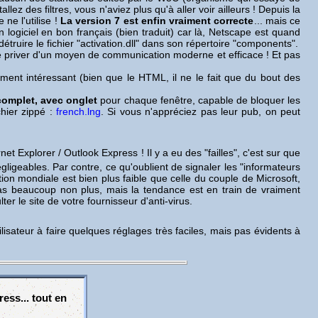
ez des filtres, vous n'aviez plus qu'à aller voir ailleurs ! Depuis la
ne l'utilise !
La version 7 est enfin vraiment correcte
... mais ce
 un logiciel en bon français (bien traduit) car là, Netscape est quand
étruire le fichier "activation.dll" dans son répertoire "components".
 se priver d'un moyen de communication moderne et efficace ! Et pas
iment intéressant (bien que le HTML, il ne le fait que du bout des
complet, avec onglet
pour chaque fenêtre, capable de bloquer les
chier zippé :
french.lng
. Si vous n'appréciez pas leur pub, on peut
net Explorer / Outlook Express ! Il y a eu des "failles", c'est sur que
gligeables. Par contre, ce qu'oublient de signaler les "informateurs
on mondiale est bien plus faible que celle du couple de Microsoft,
pas beaucoup non plus, mais la tendance est en train de vraiment
r le site de votre fournisseur d'anti-virus.
ilisateur à faire quelques réglages très faciles, mais pas évidents à
ss... tout en