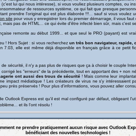
est lui qui nous intéresse), si vous vouliez plusieurs comptes, ou install
s consommateur de ressources système, ce qui fait que presque personne 
utant prendre l'original qui est plus élaborée !!!... sauf si vous voulez
on site
pour vous y enregistrer lors du premier démarrage, il vous faut d
t, mais pas de HTML... ce qui évite d'être infecté bien sûr, mais c'est
rançaise remonte au début 1999... et que seul le PRO (payant) est vra
peu ! Hors Sujet : si vous recherchez
un très bon navigateur, rapide, 
n 7.03, elle est même déjà disponible en français grâce à ce petit fi
 de sécurité, il n'y a pas plus de risques que ça à choisir le couple Inter
 corrigé les "erreurs" de la précédente, tout en apportant des + non né
agerie ont aussi des trous de sécurité
! Mais comme leur implantati
me impact médiatique ! Les créateurs de virus ne s'y intéressaient 
eu près préservés ! Pour plus d'informations, vous pouvez aller consulte
de Outlook Express est qu'il est mal configuré par défaut, obligeant l'ut
lème... et ils l'ont résolu !
omment ne prendre pratiquement aucun risque avec Outlook Expre
bénéficiant des nouvelles technologies !