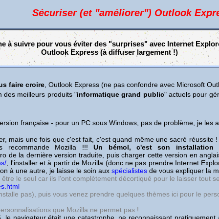
Sécuriser (et "améliorer") Outlook Expr
he à suivre pour vous éviter des "surprises" avec Internet Explore
Outlook Express (à diffuser largement !)
s faire croire
, Outlook Express (ne pas confondre avec Microsoft Outl
 des meilleurs produits "
informatique grand public
" actuels pour gé
ersion française - pour un PC sous Windows, pas de problème, je les a
r, mais une fois que c'est fait, c'est quand même une sacré réussite ! 
us recommande Mozilla !!!
Un bémol, c'est son installation
a
ro de la dernière version traduite, puis charger cette version en angl
es/
, l'installer et à partir de Mozilla (donc ne pas prendre Internet Explo
on à une autre, je laisse le soin aux
spécialistes
de vous expliquer la m
 être le seul car ils l'ont complètement décortiqué pour le laisser tout 
es.html
installe pas), puis vous venez prendre quelques thèmes ici pour le perso
personnalisations que Mozilla ne permet pas !
n 6, le navigateur était une catastrophe, ne reconnaissant pratiquem