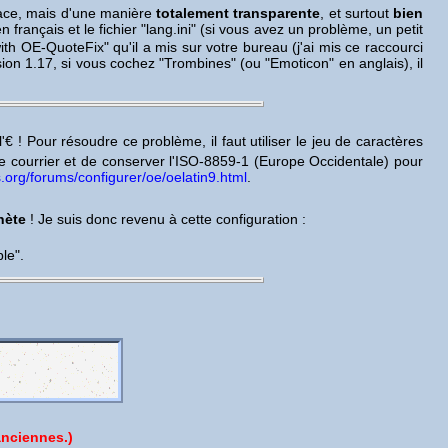
 place, mais d'une manière
totalement transparente
, et surtout
bien
français et le fichier "lang.ini" (si vous avez un problème, un petit
 with OE-QuoteFix" qu'il a mis sur votre bureau (j'ai mis ce raccourci
on 1.17, si vous cochez "Trombines" (ou "Emoticon" en anglais), il
'€ ! Pour résoudre ce problème, il faut utiliser le jeu de caractères
e courrier et de conserver l'ISO-8859-1 (Europe Occidentale) pour
.org/forums/configurer/oe/oelatin9.html
.
nète
! Je suis donc revenu à cette configuration :
le".
anciennes.)