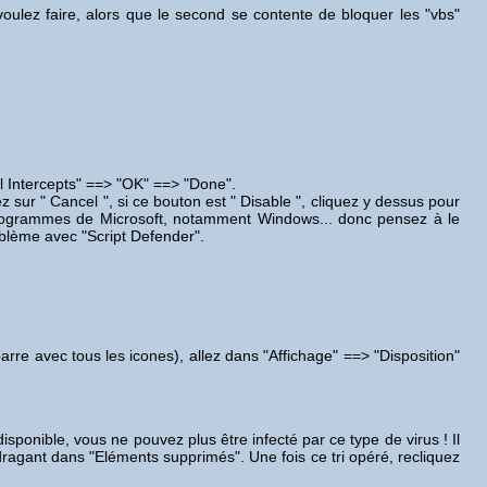
oulez faire, alors que le second se contente de bloquer les "vbs"
all Intercepts" ==> "OK" ==> "Done".
ez sur " Cancel ", si ce bouton est " Disable ", cliquez y dessus pour
s programmes de Microsoft, notamment Windows... donc pensez à le
oblème avec "Script Defender".
 barre avec tous les icones), allez dans "Affichage" ==> "Disposition"
 disponible, vous ne pouvez plus être infecté par ce type de virus ! Il
dragant dans "Eléments supprimés". Une fois ce tri opéré, recliquez