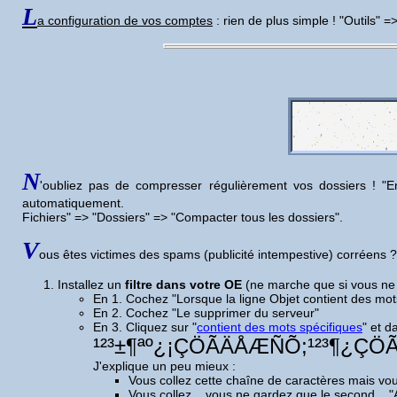
L
a configuration de vos comptes
: rien de plus simple ! "Outils"
N
'oubliez pas de compresser régulièrement vos dossiers ! "E
automatiquement.
Fichiers" => "Dossiers" => "Compacter tous les dossiers".
V
ous êtes victimes des spams (publicité intempestive) corréens ? 
Installez un
filtre dans votre OE
(ne marche que si vous ne r
En 1. Cochez "Lorsque la ligne Objet contient des mot
En 2. Cochez "Le supprimer du serveur"
En 3. Cliquez sur "
contient des mots spécifiques
" et d
¹²³±¶ªº¿¡ÇÖÃÄÅÆÑÕ;¹²³¶¿Ç
J'explique un peu mieux :
Vous collez cette chaîne de caractères mais vou
Vous collez... vous ne gardez que le second... "A