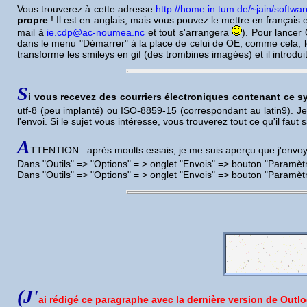
Vous trouverez à cette adresse
http://home.in.tum.de/~jain/softwa
propre
! Il est en anglais, mais vous pouvez le mettre en français 
mail à
ie.cdp@ac-noumea.nc
et tout s'arrangera
). Pour lancer 
dans le menu "Démarrer" à la place de celui de OE, comme cela, le
transforme les smileys en gif (des trombines imagées) et il introdui
S
i vous recevez des courriers électroniques contenant ce s
utf-8 (peu implanté) ou ISO-8859-15 (correspondant au latin9). J
l'envoi. Si le sujet vous intéresse, vous trouverez tout ce qu'il faut s
A
TTENTION : après moults essais, je me suis aperçu que j'envo
Dans "Outils" => "Options" = > onglet "Envois" => bouton "Paramètr
Dans "Outils" => "Options" = > onglet "Envois" => bouton "Paramètr
(J'
ai rédigé ce paragraphe avec la dernière version de Outlo