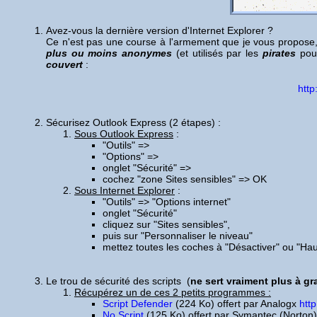
Avez-vous la dernière version d'Internet Explorer ?
Ce n'est pas une course à l'armement que je vous propose, ma
plus ou moins anonymes
(et utilisés par les
pirates
pour
couvert
:
htt
Sécurisez Outlook Express
(2 étapes) :
Sous Outlook Express
:
"Outils" =>
"Options" =>
onglet "Sécurité" =>
cochez "zone Sites sensibles" => OK
Sous Internet Explorer
:
"Outils" => "Options internet"
onglet "Sécurité"
cliquez sur "Sites sensibles",
puis sur "Personnaliser le niveau"
mettez toutes les coches à "Désactiver" ou "Hau
Le trou de sécurité des scripts
(
ne sert vraiment plus à g
Récupérez un de ces 2 petits programmes :
Script Defender
(224 Ko) offert par Analogx
htt
No Script
(125 Ko) offert par Symantec (Norton