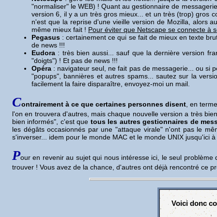
"normaliser" le WEB) ! Quant au gestionnaire de messagerie (c'
version 6, il y a un très gros mieux... et un très (trop) gro
n'est que la reprise d'une vieille version de Mozilla, alors a
même mieux fait !
Pour éviter que Netscape se connecte à s
Pegasus
: certainement ce qui se fait de mieux en texte bru
de news !!!
Eudora
: très bien aussi... sauf que la dernière version f
"doigts") ! Et pas de news !!!
Opéra
: navigateur seul, ne fait pas de messagerie... ou si 
"popups", bannières et autres spams... sautez sur la versio
facilement la faire disparaître, envoyez-moi un mail.
C
ontrairement à ce que certaines personnes disent
, en terme
l'on en trouvera d'autres, mais chaque nouvelle version a très bien
bien informés", c'est que
tous les autres gestionnaires de mess
les dégâts occasionnés par une "attaque virale" n'ont pas le mê
s'inverser... idem pour le monde MAC et le monde UNIX jusqu'ici à p
P
our en revenir au sujet qui nous intéresse ici, le seul problème 
trouver ! Vous avez de la chance, d'autres ont déjà rencontré ce prob
V
oici donc c