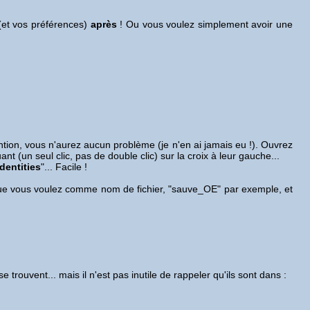
(et vos préférences)
après
! Ou vous voulez simplement avoir une
ntion, vous n'aurez aucun problème (je n'en ai jamais eu !). Ouvrez
ant (un seul clic, pas de double clic) sur la croix à leur gauche...
Identities
"... Facile !
ce que vous voulez comme nom de fichier, "sauve_OE" par exemple, et
rouvent... mais il n'est pas inutile de rappeler qu'ils sont dans :