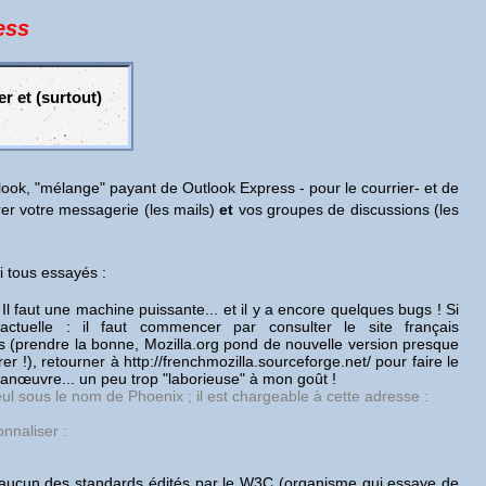
ess
r et (surtout)
ook, "mélange" payant de Outlook Express - pour le courrier- et de
rer votre messagerie (les mails)
et
vos groupes de discussions (les
i tous essayés :
Il faut une machine puissante... et il y a encore quelques bugs ! Si
ctuelle : il faut commencer par consulter le site français
ais (prendre la bonne, Mozilla.org pond de nouvelle version presque
rer !), retourner à http://frenchmozilla.sourceforge.net/ pour faire le
anœuvre... un peu trop "laborieuse" à mon goût !
seul sous le nom de Phoenix ; il est chargeable à cette adresse :
nnaliser :
ent aucun des standards édités par le W3C (organisme qui essaye de