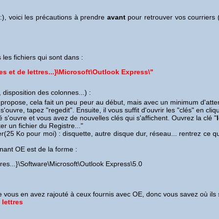
:), voici les précautions à prendre
avant
pour retrouver vos courriers 
 les fichiers qui sont dans :
es et de lettres...}\Microsoft\Outlook Express\"
disposition des colonnes...) :
 propose, cela fait un peu peur au début, mais avec un minimum d'atte
ouvre, tapez "regedit". Ensuite, il vous suffit d'ouvrir les "clés" en cliqu
lé s'ouvre et vous avez de nouvelles clés qui s'affichent. Ouvrez la clé "
r un fichier du Registre..."
hier(25 Ko pour moi) : disquette, autre disque dur, réseau... rentrez 
rnant OE est de la forme :
res...}\Software\Microsoft\Outlook Express\5.0
vous en avez rajouté à ceux fournis avec OE, donc vous savez où ils se t
lettres