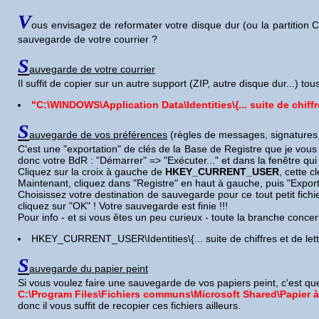
V
ous envisagez de reformater votre disque dur (ou la partition C
sauvegarde de votre courrier ?
S
auvegarde de votre courrier
Il suffit de copier sur un autre support (ZIP, autre disque dur...) tous
"C:\WINDOWS\Application Data\Identities\{... suite de chiffr
S
auvegarde de vos préférences
(règles de messages, signatures, 
C'est une "exportation" de clés de la Base de Registre que je vous
donc votre BdR : "Démarrer" => "Exécuter..." et dans la fenêtre qui s'
C
liquez sur la croix à gauche de
HKEY_CURRENT_USER
, cette c
M
aintenant, cliquez dans "Registre" en haut à gauche, puis "Exporte
C
hoisissez votre destination de sauvegarde pour ce tout petit fic
cliquez sur "OK" ! Votre sauvegarde est finie !!!
P
our info - et si vous êtes un peu curieux - toute la branche conce
HKEY_CURRENT_USER\Identities\{... suite de chiffres et de lett
S
auvegarde du papier peint
Si vous voulez faire une sauvegarde de vos papiers peint, c'est que 
C:\Program Files\Fichiers communs\Microsoft Shared\Papier à 
donc il vous suffit de recopier ces fichiers ailleurs.