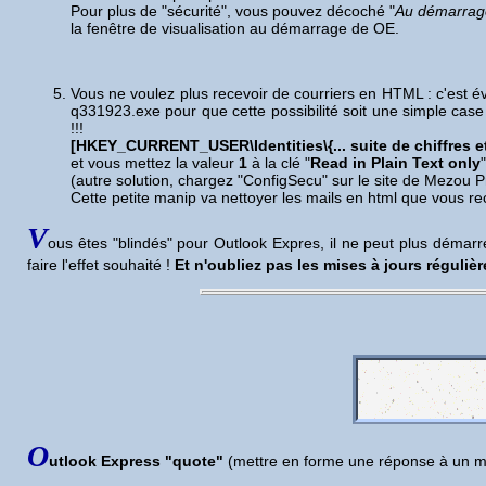
Pour plus de "sécurité", vous pouvez décoché "
Au démarrage,
la fenêtre de visualisation au démarrage de OE.
Vous ne voulez plus recevoir de courriers en HTML
: c'est é
q331923.exe pour que cette possibilité soit une simple case à
!!!
[HKEY_CURRENT_USER\Identities\{... suite de chiffres et 
et vous mettez la valeur
1
à la clé "
Read in Plain Text only
"
(autre solution, chargez "ConfigSecu" sur le site de Mezou 
Cette petite manip va nettoyer les mails en html que vous recev
V
ous êtes "blindés"
pour Outlook Expres, il ne peut plus démarr
faire l'effet souhaité !
Et n'oubliez pas les mises à jours régulièr
O
utlook Express "quote"
(mettre en forme une réponse à un mail