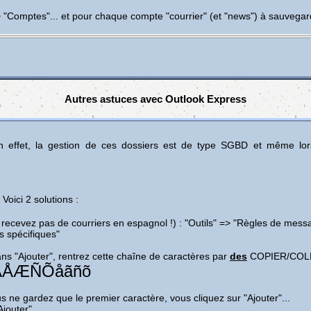
 => "Comptes"... et pour chaque compte "courrier" (et "news") à sauvegar
Autres astuces avec Outlook Express
n effet, la gestion de ces dossiers est de type SGBD et même lors
Voici 2 solutions :
ecevez pas de courriers en espagnol !) : "Outils" => "Règles de messa
s spécifiques"
ans "Ajouter", rentrez cette chaîne de caractères par
des
COPIER/COLL
ÖÃÅÆÑÕåãñõ
s ne gardez que le premier caractère, vous cliquez sur "Ajouter"...
jouter"...