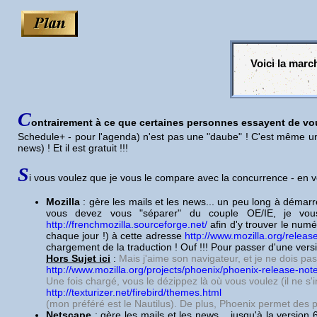
Voici la marc
C
ontrairement à ce que certaines personnes essayent de vou
Schedule+ - pour l'agenda) n'est pas une "daube" ! C'est même un
news) ! Et il est gratuit !!!
S
i vous voulez que je vous le compare avec la concurrence - en v
Mozilla
: gère les mails et les news... un peu long à démarre
vous devez vous "séparer" du couple OE/IE, je vo
http://frenchmozilla.sourceforge.net/
afin d'y trouver le numé
chaque jour !) à cette adresse
http://www.mozilla.org/releas
chargement de la traduction ! Ouf !!! Pour passer d'une versi
Hors Sujet ici
:
Mais j'aime son navigateur, et je ne dois pas
http://www.mozilla.org/projects/phoenix/phoenix-release-not
Une fois chargé, vous le dézippez là où vous voulez (il ne s'
http://texturizer.net/firebird/themes.html
(mon préféré est le Nautilus). De plus, Phoenix permet des 
Netscape
: gère les mails et les news... jusqu'à la versio