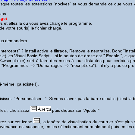
resque toutes les extensions "nocives" et vous demande ce que vous v
dans
ge\
s et allez là où vous avez chargé le programme.
 votre souris) le fichier chargé.
ous demandera
 Intercepts" ? Install active le filtrage, Remove le neutralise. Donc "Inst
ble) les Visual Basic Script… si le bouton de droite est " Enable ", cliqu
WS\wscript.exe) sert à faire des mises à jour distantes pour certain
 "Programmes" => "Démarrages" => "nocript.exe")... il n'y a pas ce pr
ui-même, ça existe !).
sissez "Personnaliser...". Si vous n'avez pas la barre d'outils (c'est la
les", choisissez
puis cliquez sur "Ajouter"
erez sur cet icone
, la fenêtre de visualisation du courrier n'est plus
provenance est suspecte, en les sélectionnant normalement puis en les 