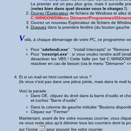
Le premier est un peu plus gros, mais il surveille p
(
notez bien dans quel dossier vous le chargez !
).
Ouvrez l’Explorateur
de fichiers de Windows et allez 
C:\WINDOWS\Menu Démarrer\Programmes\Démarra
Ouvrez un nouveau Explorateur de fichiers de Window
Draguez
dans la première fenêtre (du bouton gauche de
V
oilà, à chaque démarrage de votre PC, ce programme v
Pour "
sdefendi.exe
" : "Install Intercepts" or "Remove
Pour "
noscript.exe
" : si vous voulez rendre actif (ena
désactiver les VBS ! Cette faille (en fait C:\WINDO
réactiver en cas de besoin (via le menu "Démarrer" =>
Et si un mail en html contient un virus ?
(le virus n'est pas dans une pièce jointe, mais dans le mail l
Voici la parade :
Dans OE, cliquez du droit dans la barre d'outils et choi
et cochez "Barre d'outils".
Dans la colonne de gauche intitulée "Boutons disponib
Cliquez sur "Fermer"
Maintenant, avant de lire votre nouveau courrier, vous cliqu
ne vous reste plus qu'à éliminer tous les courriers dont la 
sur l'icone
pour pouvoir lire votre courrier.