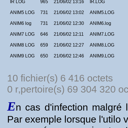
IR LOG
965
21/06/02 13:16
IR.LOG
ANIM5 LOG
731
21/06/02 13:02
ANIM5.LOG
ANIM6 log
731
21/06/02 12:30
ANIM6.log
ANIM7 LOG
646
21/06/02 12:11
ANIM7.LOG
ANIM8 LOG
659
21/06/02 12:27
ANIM8.LOG
ANIM9 LOG
650
21/06/02 12:46
ANIM9.LOG
10 fichier(s) 6 416 octets
0 r‚pertoire(s) 69 304 320 oc
E
n cas d'infection malgré l'
Par exemple lorsque l'utilo v