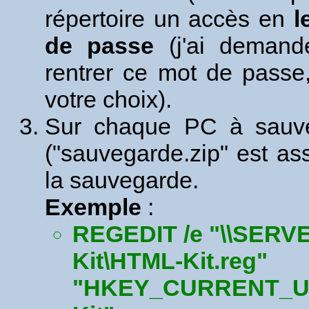
répertoire un accès en
l
de passe
(j'ai demandé
rentrer ce mot de passe
votre choix).
Sur chaque PC à sauvega
("sauvegarde.zip" est as
la sauvegarde.
Exemple
:
REGEDIT /e "\\SER
Kit\HTML-Kit.reg"
"HKEY_CURRENT_US