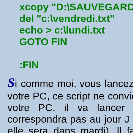
xcopy "D:\SAUVEGARDE\*
del "c:\vendredi.txt"
echo > c:\lundi.txt
GOTO FIN
:FIN
S
i comme moi, vous lance
votre PC, ce script ne conv
votre PC, il va lancer
correspondra pas au jour J 
elle sera dans mardi). Il 