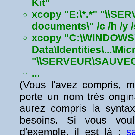
Kit"
xcopy "E:\*.*" "\\
documents\" /c /h /y /s
xcopy "C:\WINDOWS\
Data\Identities\...\Mi
"\\SERVEUR\SAUVEGA
...
(Vous l'avez compris, 
porte un nom très orig
aurez compris la syntax
besoins. Si vous vou
d'exemple, il est là :
s