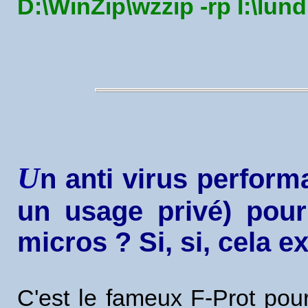
D:\WinZip\wzzip -rp I:\lu
U
n anti virus perform
un usage privé) pour
micros ? Si, si, cela ex
C'est le fameux F-Prot pou