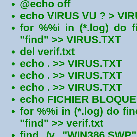
@echo off
echo VIRUS VU ? > VI
for %%i in (*.log) do f
"find" >> VIRUS.TXT
del verif.txt
echo . >> VIRUS.TXT
echo . >> VIRUS.TXT
echo . >> VIRUS.TXT
echo FICHIER BLOQUE 
for %%i in (*.log) do fi
"find" >> verif.txt
find /v "WIN386.SWP" 